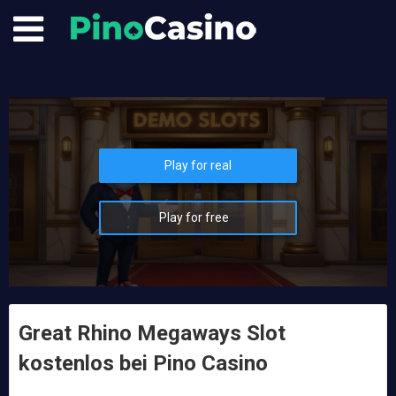
Play for real
Play for free
Great Rhino Megaways Slot
kostenlos bei Pino Casino