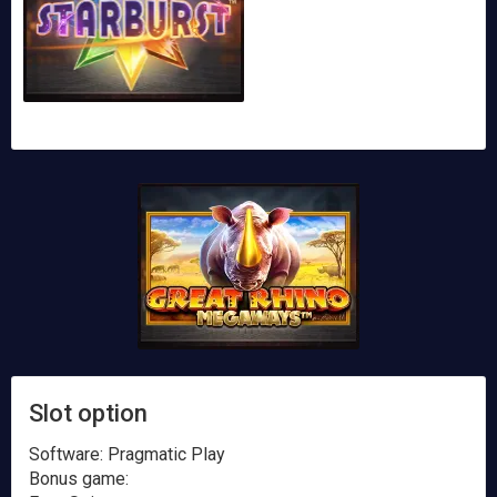
Slot option
Software: Pragmatic Play
Bonus game: