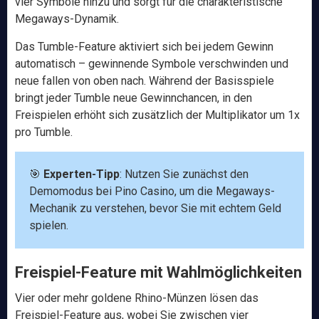
vier Symbole hinzu und sorgt für die charakteristische
Megaways-Dynamik.
Das Tumble-Feature aktiviert sich bei jedem Gewinn
automatisch – gewinnende Symbole verschwinden und
neue fallen von oben nach. Während der Basisspiele
bringt jeder Tumble neue Gewinnchancen, in den
Freispielen erhöht sich zusätzlich der Multiplikator um 1x
pro Tumble.
🎯
Experten-Tipp
: Nutzen Sie zunächst den
Demomodus bei Pino Casino, um die Megaways-
Mechanik zu verstehen, bevor Sie mit echtem Geld
spielen.
Freispiel-Feature mit Wahlmöglichkeiten
Vier oder mehr goldene Rhino-Münzen lösen das
Freispiel-Feature aus, wobei Sie zwischen vier