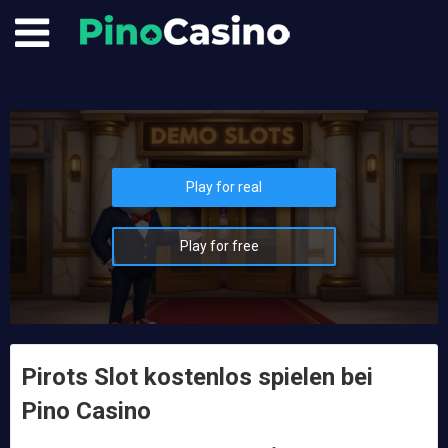
Play for real
Play for free
Pirots Slot kostenlos spielen bei
Pino Casino