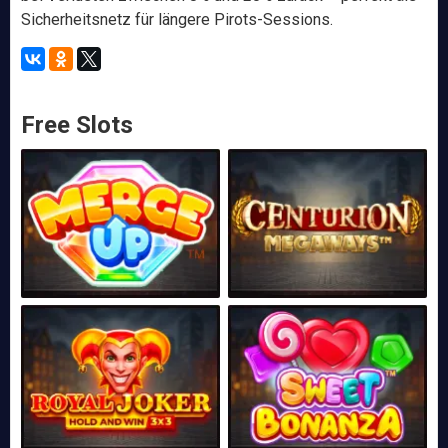
Sicherheitsnetz für längere Pirots-Sessions.
Free Slots