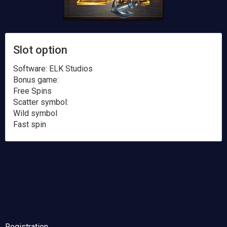
Slot option
Software: ELK Studios
Bonus game:
Free Spins
Scatter symbol:
Wild symbol
Fast spin
Registration