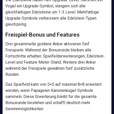
Vogel ein Upgrade-Symbol, steigern sich alle
gleichfarbigen Edelsteine um 1-3 Level. Mehrfarbige
Upgrade-Symbole verbessern alle Edelstein-Typen
gleichzeitig.
Freispiel-Bonus und Features
Drei gesammelte goldene Anker aktivieren fünf
Freispiele. Während der Bonusrunde bleiben alle
Fortschritte erhalten: Spielfelderweiterungen, Edelstein-
Level und Feature-Meter-Stand. Weitere drei Anker
während der Freispiele gewähren fünf zusätzliche
Runden.
Das Spielfeld kann von 5×5 auf maximal 8×8 erweitert
werden, wenn Papageien Kanonenkugel-Symbole
sammeln. Diese Erweiterung bleibt für die gesamte
Bonusrunde bestehen und schafft deutlich mehr
Gewinnmöglichkeiten.