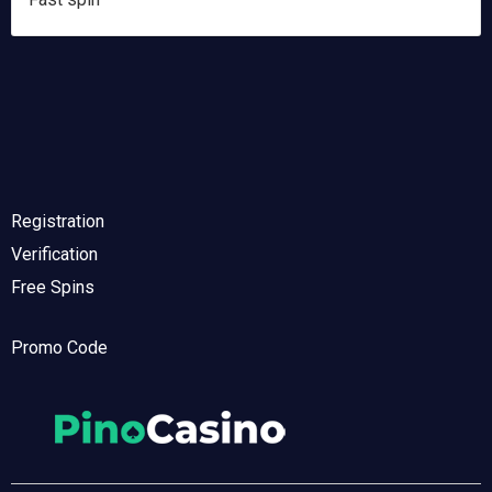
Registration
Verification
Free Spins
Promo Code