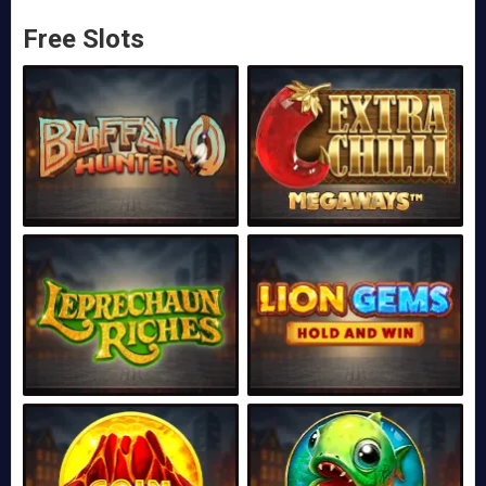
Free Slots