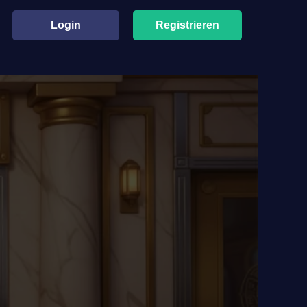
Login
Registrieren