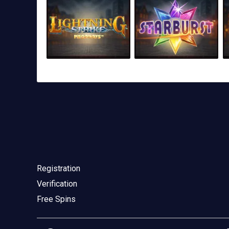
Registration
Verification
Free Spins