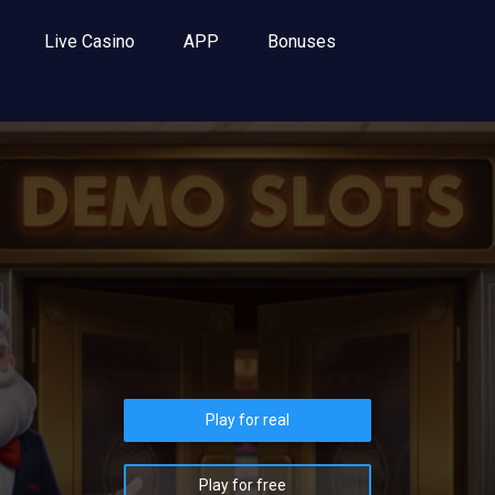
Live Casino
APP
Bonuses
Play for real
Play for free