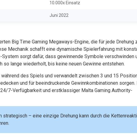
10.000x Einsatz
Juni 2022
erten Big Time Gaming Megaways-Engine, die für jede Drehung z
ese Mechanik schafft eine dynamische Spielerfahrung mit konst
-System sorgt dafür, dass gewinnende Symbole verschwinden 
h so lange wiederholt, bis keine neuen Gewinne entstehen.
g während des Spiels und verwandelt zwischen 3 und 15 Position
edecken und für beeindruckende Gewinnkombinationen sorgen. 
t 24/7-Verfügbarkeit und erstklassiger Malta Gaming Authority-
 strategisch – eine einzige Drehung kann durch die Kettenreakt
hren.