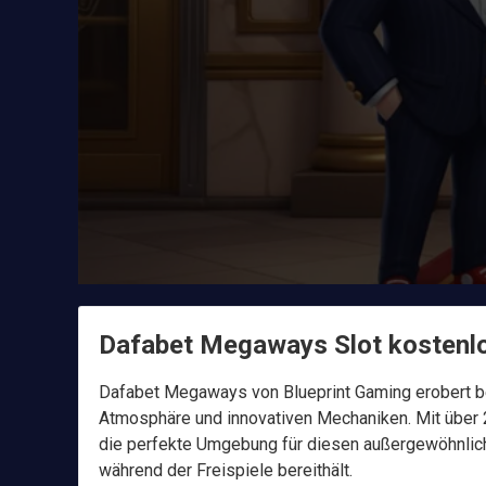
Dafabet Megaways Slot kostenlos
Dafabet Megaways von Blueprint Gaming erobert bei
Atmosphäre und innovativen Mechaniken. Mit über 
die perfekte Umgebung für diesen außergewöhnliche
während der Freispiele bereithält.