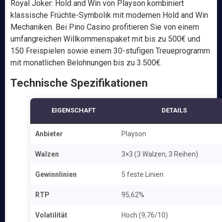
Royal Joker: Hold and Win von Playson kombiniert
klassische Früchte-Symbolik mit modernen Hold and Win
Mechaniken. Bei Pino Casino profitieren Sie von einem
umfangreichen Willkommenspaket mit bis zu 500€ und
150 Freispielen sowie einem 30-stufigen Treueprogramm
mit monatlichen Belohnungen bis zu 3.500€.
Technische Spezifikationen
EIGENSCHAFT
DETAILS
Anbieter
Playson
Walzen
3×3 (3 Walzen, 3 Reihen)
Gewinnlinien
5 feste Linien
RTP
95,62%
Volatilität
Hoch (9,76/10)