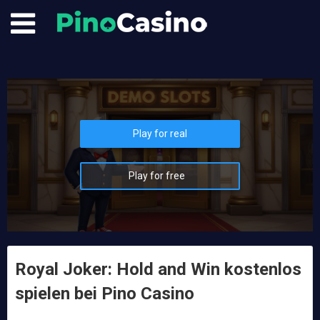
Play for real
Play for free
Royal Joker: Hold and Win kostenlos
spielen bei Pino Casino