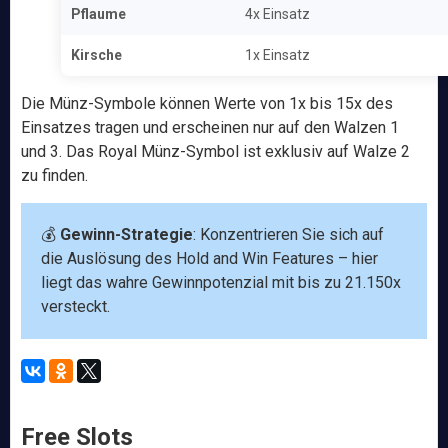
Pflaume
4x Einsatz
Kirsche
1x Einsatz
Die Münz-Symbole können Werte von 1x bis 15x des
Einsatzes tragen und erscheinen nur auf den Walzen 1
und 3. Das Royal Münz-Symbol ist exklusiv auf Walze 2
zu finden.
💰
Gewinn-Strategie
: Konzentrieren Sie sich auf
die Auslösung des Hold and Win Features – hier
liegt das wahre Gewinnpotenzial mit bis zu 21.150x
versteckt.
Free Slots