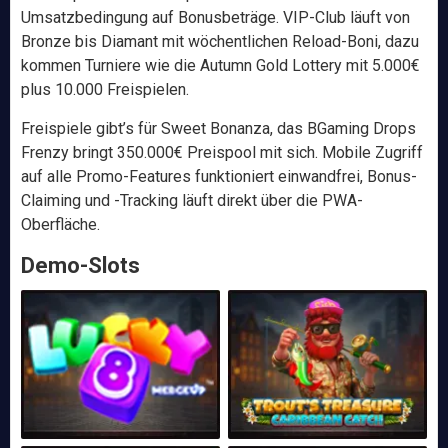
Umsatzbedingung auf Bonusbeträge. VIP-Club läuft von
Bronze bis Diamant mit wöchentlichen Reload-Boni, dazu
kommen Turniere wie die Autumn Gold Lottery mit 5.000€
plus 10.000 Freispielen.
Freispiele gibt’s für Sweet Bonanza, das BGaming Drops
Frenzy bringt 350.000€ Preispool mit sich. Mobile Zugriff
auf alle Promo-Features funktioniert einwandfrei, Bonus-
Claiming und -Tracking läuft direkt über die PWA-
Oberfläche.
Demo-Slots