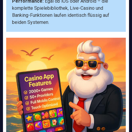
Performance:
Egal ob iOS oder Android – die
komplette Spielebibliothek, Live-Casino und
Banking-Funktionen laufen identisch flüssig auf
beiden Systemen.