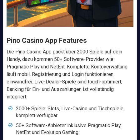
Pino Casino App Features
Die Pino Casino App packt über 2000 Spiele auf dein
Handy, dazu kommen 50+ Software-Provider wie
Pragmatic Play und NetEnt. Komplette Kontoverwaltung
läuft mobil, Registrierung und Login funktionieren
einwandfrei. Live-Dealer-Spiele sind touch-optimiert,
Banking für Ein- und Auszahlungen ist vollständig
integriert.
2000+ Spiele: Slots, Live-Casino und Tischspiele
komplett verfügbar
50+ Software-Anbieter inklusive Pragmatic Play,
NetEnt und Evolution Gaming