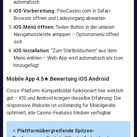
automatisch
iOS-Vorbereitung:
PinoCasino.com in Safari-
Browser öffnen und Ladevorgang abwarten
iOS-Menü öffnen:
Teilen-Button in der unteren
Navigationsleiste antippen – Optionsmenü öffnet
sich
iOS-Installation:
“Zum Startbildschirm” aus dem
Menü wählen – Web-App wird automatisch als Icon
hinzugefügt
Mobile App 4.5★ Bewertung iOS Android
Cross-Platform-Kompatibilität funktioniert hier wirklich
gut – iOS und Android kriegen dieselbe Erfahrung. Die
responsive Website ist vollständig für Mobilgeräte
optimiert, alle Casino-Features bleiben verfügbar.
⭐
Plattformübergreifende Spitzen-