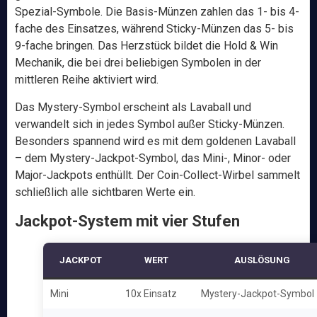
Spezial-Symbole. Die Basis-Münzen zahlen das 1- bis 4-
fache des Einsatzes, während Sticky-Münzen das 5- bis
9-fache bringen. Das Herzstück bildet die Hold & Win
Mechanik, die bei drei beliebigen Symbolen in der
mittleren Reihe aktiviert wird.
Das Mystery-Symbol erscheint als Lavaball und
verwandelt sich in jedes Symbol außer Sticky-Münzen.
Besonders spannend wird es mit dem goldenen Lavaball
– dem Mystery-Jackpot-Symbol, das Mini-, Minor- oder
Major-Jackpots enthüllt. Der Coin-Collect-Wirbel sammelt
schließlich alle sichtbaren Werte ein.
Jackpot-System mit vier Stufen
JACKPOT
WERT
AUSLÖSUNG
Mini
10x Einsatz
Mystery-Jackpot-Symbol