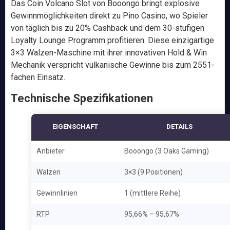
Das Coin Volcano Slot von Booongo bringt explosive
Gewinnmöglichkeiten direkt zu Pino Casino, wo Spieler
von täglich bis zu 20% Cashback und dem 30-stufigen
Loyalty Lounge Programm profitieren. Diese einzigartige
3×3 Walzen-Maschine mit ihrer innovativen Hold & Win
Mechanik verspricht vulkanische Gewinne bis zum 2551-
fachen Einsatz.
Technische Spezifikationen
EIGENSCHAFT
DETAILS
Anbieter
Booongo (3 Oaks Gaming)
Walzen
3×3 (9 Positionen)
Gewinnlinien
1 (mittlere Reihe)
RTP
95,66% – 95,67%