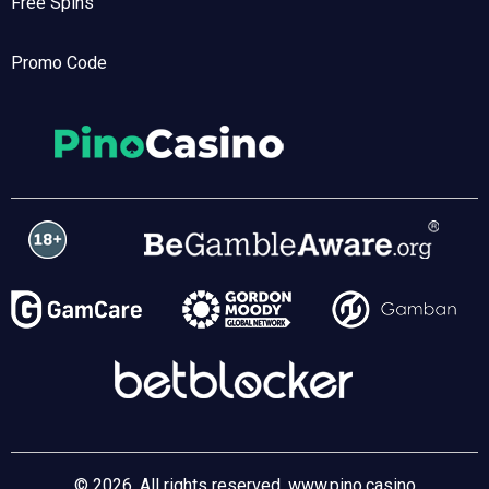
Free Spins
Promo Code
© 2026. All rights reserved. www.pino.casino