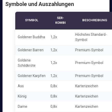
Symbole und Auszahlungen
5ER-
SYMBOL
BESCHREIBUNG
KOMBI
Höchstes Standard-
Goldener Buddha
1,2x
Symbol
Goldener Barren
1,2x
Premium-Symbol
Goldene
1,2x
Premium-Symbol
Schildkröte
Goldener Karpfen
1,2x
Premium-Symbol
Ass
0,8x
Kartenzeichen
König
0,8x
Kartenzeichen
Dame
0,8x
Kartenzeichen