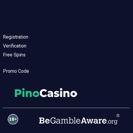
Registration
Verification
Free Spins
Promo Code